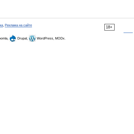
ка
,
Реклама на сайте
18+
omla,
Drupal,
WordPress, MODx.