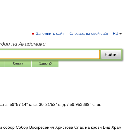
Запомнить сайт
Словарь на свой сайт
RU
едии на Академике
Найти!
Книги
Игры ⚽
ы: 59°57′14″ с. ш. 30°21′52″ в. д. / 59.953889° с. ш.
 собор Собор Воскресения Христова Спас на крови Вид Храм