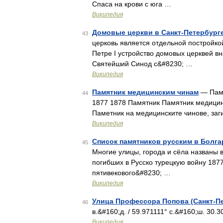
Спаса на крови с юга …
Википедия
Домовые церкви в Санкт-Петербург
43
церковь является отдельной постройк
Петре I устройство домовых церквей в
Святейший Синод с&#8230; …
Википедия
Памятник медицинским чинам
— Памя
44
1877 1878 Памятник Памятник медицин
Паметник на медицинските чинове, заг
Википедия
Список памятников русским в Болг
45
Многие улицы, города и сёла названы 
погибших в Русско турецкую войну 1877
пятивекового&#8230; …
Википедия
Улица Профессора Попова (Санкт-П
46
в.&#160;д. / 59.971111° с.&#160;ш. 30.
Википедия