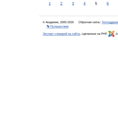
1
2
3
4
5
6
© Академик, 2000-2026
Обратная связь:
Техподдерж
👣 Путешествия
Экспорт словарей на сайты
, сделанные на PHP,
Jo