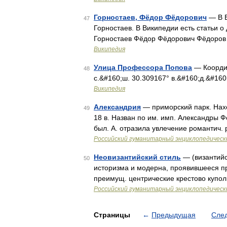
Горностаев, Фёдор Фёдорович
— В В
47
Горностаев. В Википедии есть статьи 
Горностаев Фёдор Фёдорович Фёдоров
Википедия
Улица Профессора Попова
— Координа
48
с.&#160;ш. 30.309167° в.&#160;д.&#160
Википедия
Александрия
— приморский парк. Нахо
49
18 в. Назван по им. имп. Александры Ф
был. А. отразила увлечение романтич.
Российский гуманитарный энциклопедическ
Неовизантийский стиль
— (византийс
50
историзма и модерна, проявившееся п
преимущ. центрические крестово купол
Российский гуманитарный энциклопедическ
Страницы
←
Предыдущая
Сле