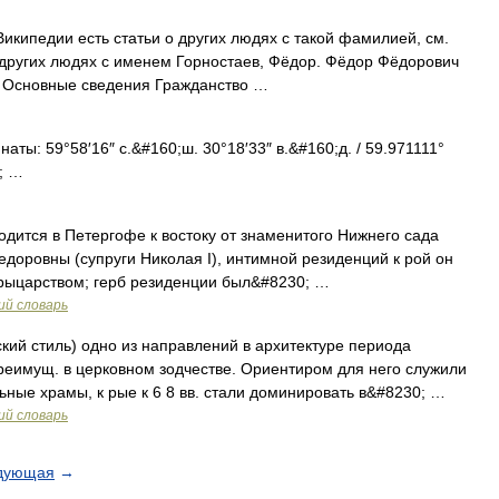
икипедии есть статьи о других людях с такой фамилией, см.
о других людях с именем Горностаев, Фёдор. Фёдор Фёдорович
 Основные сведения Гражданство …
ты: 59°58′16″ с.&#160;ш. 30°18′33″ в.&#160;д. / 59.971111°
; …
дится в Петергофе к востоку от знаменитого Нижнего сада
едоровны (супруги Николая I), интимной резиденций к рой он
 рыцарством; герб резиденции был&#8230; …
ий словарь
кий стиль) одно из направлений в архитектуре периода
реимущ. в церковном зодчестве. Ориентиром для него служили
ьные храмы, к рые к 6 8 вв. стали доминировать в&#8230; …
ий словарь
дующая
→