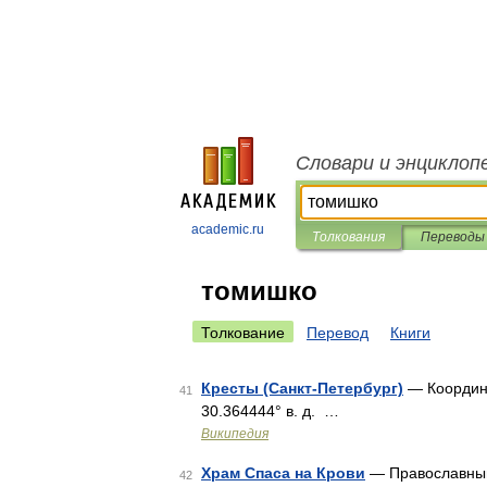
Словари и энциклоп
academic.ru
Толкования
Переводы
томишко
Толкование
Перевод
Книги
Кресты (Санкт-Петербург)
— Координат
41
30.364444° в. д. …
Википедия
Храм Спаса на Крови
— Православный
42