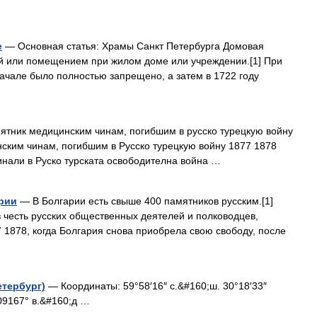
е
— Основная статья: Храмы Санкт Петербурга Домовая
ой или помещением при жилом доме или учреждении.[1] При
начале было полностью запрещено, а затем в 1722 году
тник медицинским чинам, погибшим в русско турецкую войну
ским чинам, погибшим в Русско турецкую войну 1877 1878
инали в Руско турската освободителна война …
арии
— В Болгарии есть свыше 400 памятников русским.[1]
в честь русских общественных деятелей и полководцев,
 1878, когда Болгария снова приобрела свою свободу, после
етербург)
— Координаты: 59°58′16″ с.&#160;ш. 30°18′33″
309167° в.&#160;д …